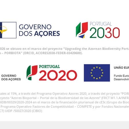
 2026 se obtuvo en el marco del proyecto “Upgrading the Azorean Biodiversity P
n – PORBIOTA” (DRCID, ACORES2030-FEDER-03420600).
onales al 15%, a través del Programa Operativo Azores 2020, a través del proyecto
royecto “Azores Bioportal – Portal de la Biodiversidad de las Azores” (FRCT M1.1.A/INF
UIDB/00329/2020-2024 en el marco de la financiación plurianual de cE3c (Grupo da Biod
l Programa Operativo Factores de Competitividad – COMPETE y por Fondos Nacionales a
FCT) UIDP /50027/2020 (CIBIO)