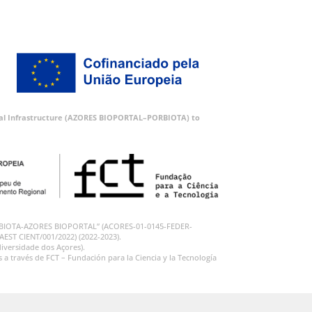
ortal Infrastructure (AZORES BIOPORTAL–PORBIOTA) to
 “PORBIOTA-AZORES BIOPORTAL” (ACORES-01-0145-FEDER-
RAEST CIENT/001/2022) (2022-2023).
iversidade dos Açores).
 través de FCT – Fundación para la Ciencia y la Tecnología