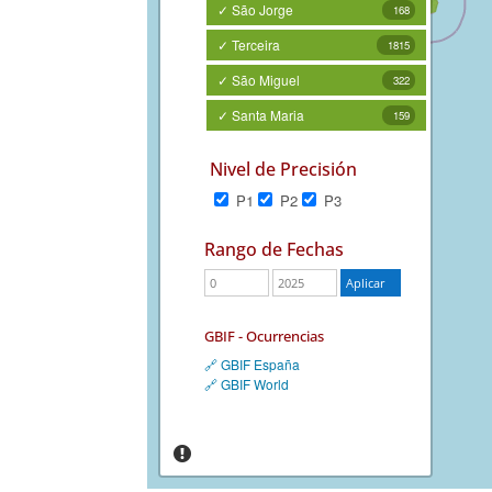
✓ São Jorge
168
✓ Terceira
1815
✓ São Miguel
322
✓ Santa Maria
159
Nivel de Precisión
P1
P2
P3
Rango de Fechas
GBIF - Ocurrencias
🔗 GBIF España
🔗 GBIF World