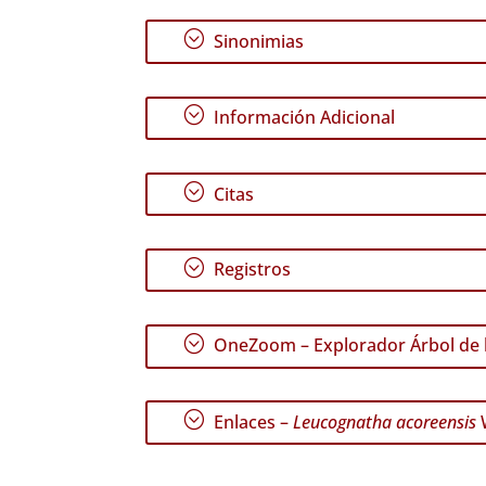
;
Sinonimias
;
Información Adicional
;
Citas
;
Registros
;
OneZoom – Explorador Árbol de l
;
Enlaces –
Leucognatha acoreensis
W