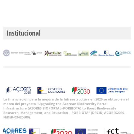
España
🔗 GBIF
World
Institucional
La financiación para la mejora de la Infraestructura en 2026 se obtuvo en el
marco del proyecto “Upgrading the Azorean Biodiversity Portal
Infrastructure (AZORES BIOPORTAL–PORBIOTA) to Boost Biodiversity
Research, Management, and Education – PORBIOTA” (DRCID, ACORES2030-
FEDER-03420600).