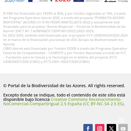
El PBA fue financiado por FEDER al 85%, y por fondos regionales al 15%, a través
del Programa Operativo Azores 2020, a través del proyecto “PORBIOTA-AZORES
BIOPORTAL” (ACORES-01-0145-FEDER-000072) (2019-2022) y actualmente está
financiado para el proyecto “Azores Bioportal – Portal de la Biodiversidad de las
Azores” (FRCT M1.1.A/INFRAEST CIENT/001/2022) (2022-2023).
En 2023-2024, también está financiado por el proyecto FCT-UIDB/00329/2020-2024
en el marco de la financiación plurianual de cE3c (Grupo da Biodiversidade dos
Açores).
CIBIO-Azores está financiado por Fondos FEDER a través del Programa Operativo
Factores de Competitividad – COMPETE y por Fondos Nacionales a través de FCT
– Fundación para la Ciencia y la Tecnología en el ámbito del proyecto (FCT)
UIDB/50027/2020 (CIBIO) y (FCT) UIDP /50027/2020 (CIBIO)
© Portal de la Biodiversidad de las Azores. All rights reserved.
Excepto donde se indique, todo el contenido de este sitio está
disponible bajo licencia
Creative Commons Reconocimiento-
NoComercial-CompartirIgual 2.5 España (CC BY-NC-SA 2.5 ES)
.