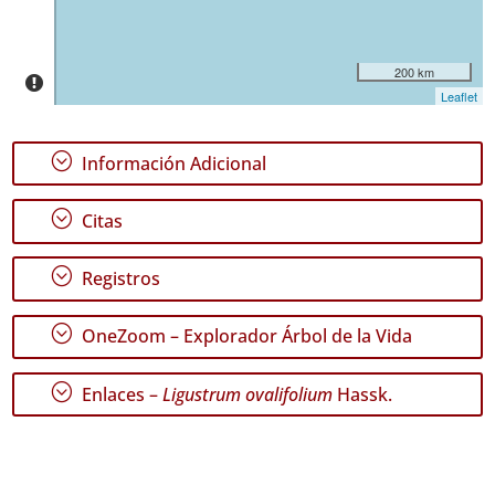
Mar
2
200 km
Nivel
Leaflet
de
Precisión
;
Información Adicional
P2
;
P3
Citas
Rango
;
Registros
de
Fechas
;
OneZoom – Explorador Árbol de la Vida
;
Enlaces –
Ligustrum ovalifolium
Hassk.
GBIF -
Ocurrencias
🔗 GBIF