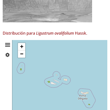
Distribución para
Ligustrum ovalifolium
Hassk.
Resumen
+
−
✓
de
Flores
87
Distribución
✓
Faial
561
✓
Santa
Maria
16
✓