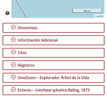
Fechas
30 km
Leaflet
;
Sinonimias
GBIF -
Ocurrencias
;
Información Adicional
🔗 GBIF
España
🔗 GBIF
;
Citas
World
;
Registros
;
OneZoom – Explorador Árbol de la Vida
;
Enlaces –
Lonchaea sylvatica
Beling, 1873