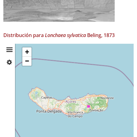
Distribución para
Lonchaea sylvatica
Beling, 1873
Resumen
+
−
✓
de
São
Miguel
Distribución
16
Nivel
de
Precisión
P2
Rango
de