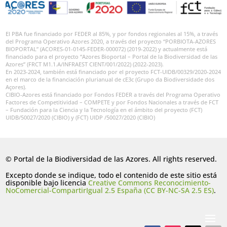
El PBA fue financiado por FEDER al 85%, y por fondos regionales al 15%, a través
del Programa Operativo Azores 2020, a través del proyecto “PORBIOTA-AZORES
BIOPORTAL” (ACORES-01-0145-FEDER-000072) (2019-2022) y actualmente está
financiado para el proyecto “Azores Bioportal – Portal de la Biodiversidad de las
Azores” (FRCT M1.1.A/INFRAEST CIENT/001/2022) (2022-2023).
En 2023-2024, también está financiado por el proyecto FCT-UIDB/00329/2020-2024
en el marco de la financiación plurianual de cE3c (Grupo da Biodiversidade dos
Açores).
CIBIO-Azores está financiado por Fondos FEDER a través del Programa Operativo
Factores de Competitividad – COMPETE y por Fondos Nacionales a través de FCT
– Fundación para la Ciencia y la Tecnología en el ámbito del proyecto (FCT)
UIDB/50027/2020 (CIBIO) y (FCT) UIDP /50027/2020 (CIBIO)
© Portal de la Biodiversidad de las Azores. All rights reserved.
Excepto donde se indique, todo el contenido de este sitio está
disponible bajo licencia
Creative Commons Reconocimiento-
NoComercial-CompartirIgual 2.5 España (CC BY-NC-SA 2.5 ES)
.