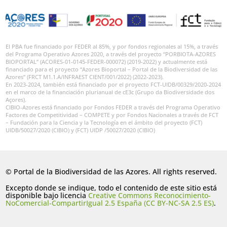
El PBA fue financiado por FEDER al 85%, y por fondos regionales al 15%, a través
del Programa Operativo Azores 2020, a través del proyecto “PORBIOTA-AZORES
BIOPORTAL” (ACORES-01-0145-FEDER-000072) (2019-2022) y actualmente está
financiado para el proyecto “Azores Bioportal – Portal de la Biodiversidad de las
Azores” (FRCT M1.1.A/INFRAEST CIENT/001/2022) (2022-2023).
En 2023-2024, también está financiado por el proyecto FCT-UIDB/00329/2020-2024
en el marco de la financiación plurianual de cE3c (Grupo da Biodiversidade dos
Açores).
CIBIO-Azores está financiado por Fondos FEDER a través del Programa Operativo
Factores de Competitividad – COMPETE y por Fondos Nacionales a través de FCT
– Fundación para la Ciencia y la Tecnología en el ámbito del proyecto (FCT)
UIDB/50027/2020 (CIBIO) y (FCT) UIDP /50027/2020 (CIBIO)
© Portal de la Biodiversidad de las Azores. All rights reserved.
Excepto donde se indique, todo el contenido de este sitio está
disponible bajo licencia
Creative Commons Reconocimiento-
NoComercial-CompartirIgual 2.5 España (CC BY-NC-SA 2.5 ES)
.