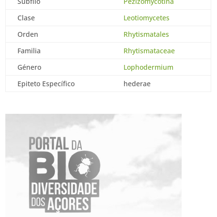
Subfilo
Pezizomycotina
Clase
Leotiomycetes
Orden
Rhytismatales
Familia
Rhytismataceae
Género
Lophodermium
Epiteto Específico
hederae