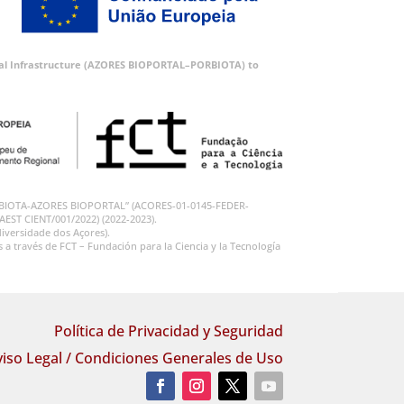
ortal Infrastructure (AZORES BIOPORTAL–PORBIOTA) to
 “PORBIOTA-AZORES BIOPORTAL” (ACORES-01-0145-FEDER-
RAEST CIENT/001/2022) (2022-2023).
iversidade dos Açores).
 través de FCT – Fundación para la Ciencia y la Tecnología
Política de Privacidad y Seguridad
viso Legal / Condiciones Generales de Uso