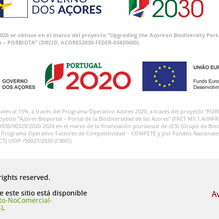
 2026 se obtuvo en el marco del proyecto “Upgrading the Azorean Biodiversity P
n – PORBIOTA” (DRCID, ACORES2030-FEDER-03420600).
onales al 15%, a través del Programa Operativo Azores 2020, a través del proyecto
royecto “Azores Bioportal – Portal de la Biodiversidad de las Azores” (FRCT M1.1.A/INF
UIDB/00329/2020-2024 en el marco de la financiación plurianual de cE3c (Grupo da Biod
l Programa Operativo Factores de Competitividad – COMPETE y por Fondos Nacionales a
FCT) UIDP /50027/2020 (CIBIO)
rights reserved.
 este sitio está disponible
A
to-NoComercial-
)
.