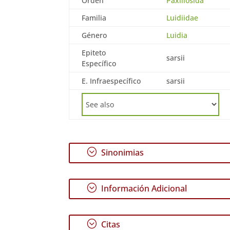
Orden
Paxillosida
Familia
Luidiidae
Género
Luidia
Epiteto
sarsii
Específico
E. Infraespecífico
sarsii
;
Sinonimias
;
Información Adicional
;
Citas