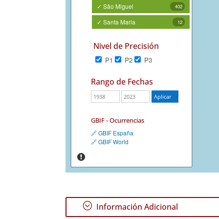
✓ São Miguel
402
✓ Santa Maria
12
Nivel de Precisión
P1
P2
P3
Rango de Fechas
GBIF - Ocurrencias
🔗 GBIF España
🔗 GBIF World
;
Información Adicional