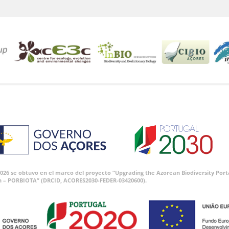
 2026 se obtuvo en el marco del proyecto “Upgrading the Azorean Biodiversity P
n – PORBIOTA” (DRCID, ACORES2030-FEDER-03420600).