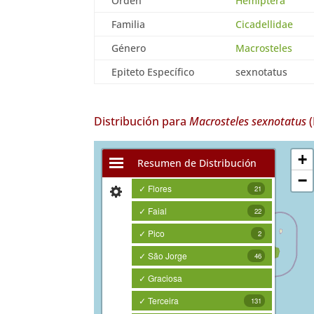
Orden
Hemiptera
Familia
Cicadellidae
Género
Macrosteles
Epiteto Específico
sexnotatus
Distribución para
Macrosteles sexnotatus
(
+
Resumen de Distribución
−
✓ Flores
21
✓ Faial
22
✓ Pico
2
✓ São Jorge
46
✓ Graciosa
✓ Terceira
131