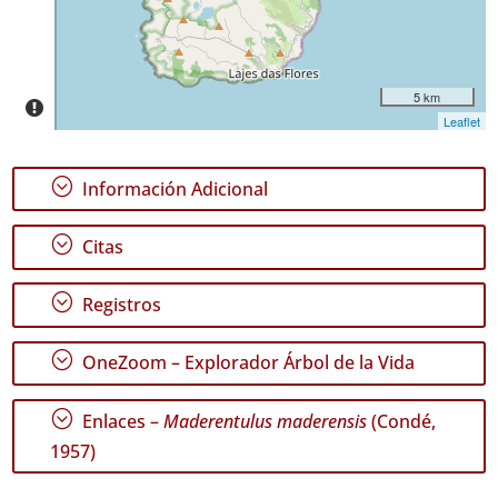
Rango
de
Fechas
5 km
Leaflet
GBIF -
;
Información Adicional
Ocurrencias
🔗 GBIF
;
Citas
España
🔗 GBIF
World
;
Registros
;
OneZoom – Explorador Árbol de la Vida
;
Enlaces –
Maderentulus maderensis
(Condé,
1957)