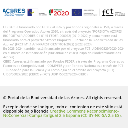
El PBA fue financiado por FEDER al 85%, y por fondos regionales al 15%, a través
del Programa Operativo Azores 2020, a través del proyecto “PORBIOTA-AZORES
BIOPORTAL” (ACORES-01-0145-FEDER-000072) (2019-2022) y actualmente está
financiado para el proyecto “Azores Bioportal – Portal de la Biodiversidad de las
Azores” (FRCT M1.1.A/INFRAEST CIENT/001/2022) (2022-2023).
En 2023-2024, también está financiado por el proyecto FCT-UIDB/00329/2020-2024
en el marco de la financiación plurianual de cE3c (Grupo da Biodiversidade dos
Açores).
CIBIO-Azores está financiado por Fondos FEDER a través del Programa Operativo
Factores de Competitividad – COMPETE y por Fondos Nacionales a través de FCT
– Fundación para la Ciencia y la Tecnología en el ámbito del proyecto (FCT)
UIDB/50027/2020 (CIBIO) y (FCT) UIDP /50027/2020 (CIBIO)
© Portal de la Biodiversidad de las Azores. All rights reserved.
Excepto donde se indique, todo el contenido de este sitio está
disponible bajo licencia
Creative Commons Reconocimiento-
NoComercial-CompartirIgual 2.5 España (CC BY-NC-SA 2.5 ES)
.