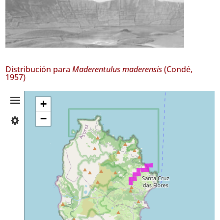
Distribución para
Maderentulus maderensis
(Condé,
1957)
Resumen
+
−
✓
de
Flores
10
Distribución
Nivel
de
Precisión
P2