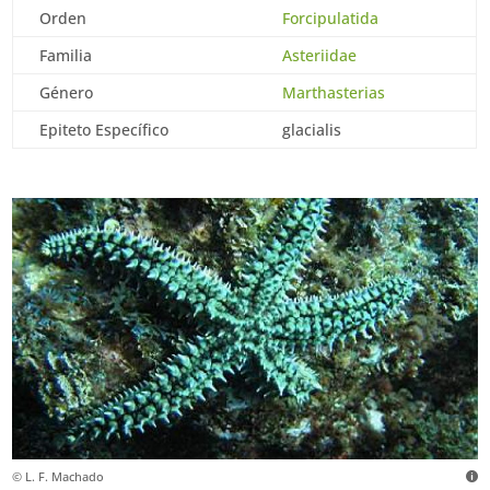
Orden
Forcipulatida
Familia
Asteriidae
Género
Marthasterias
Epiteto Específico
glacialis
© L. F. Machado