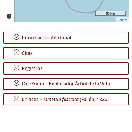
P2
Rango
50 km
de
Leaflet
Fechas
;
Información Adicional
;
Citas
;
Registros
;
OneZoom – Explorador Árbol de la Vida
;
Enlaces –
Minettia fasciata
(Fallén, 1826)