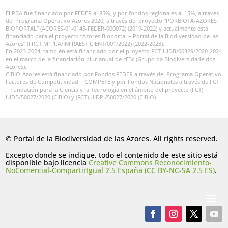
El PBA fue financiado por FEDER al 85%, y por fondos regionales al 15%, a través
del Programa Operativo Azores 2020, a través del proyecto “PORBIOTA-AZORES
BIOPORTAL” (ACORES-01-0145-FEDER-000072) (2019-2022) y actualmente está
financiado para el proyecto “Azores Bioportal – Portal de la Biodiversidad de las
Azores” (FRCT M1.1.A/INFRAEST CIENT/001/2022) (2022-2023).
En 2023-2024, también está financiado por el proyecto FCT-UIDB/00329/2020-2024
en el marco de la financiación plurianual de cE3c (Grupo da Biodiversidade dos
Açores).
CIBIO-Azores está financiado por Fondos FEDER a través del Programa Operativo
Factores de Competitividad – COMPETE y por Fondos Nacionales a través de FCT
– Fundación para la Ciencia y la Tecnología en el ámbito del proyecto (FCT)
UIDB/50027/2020 (CIBIO) y (FCT) UIDP /50027/2020 (CIBIO)
© Portal de la Biodiversidad de las Azores. All rights reserved.
Excepto donde se indique, todo el contenido de este sitio está
disponible bajo licencia
Creative Commons Reconocimiento-
NoComercial-CompartirIgual 2.5 España (CC BY-NC-SA 2.5 ES)
.