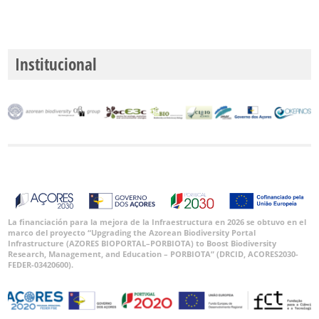
Institucional
La financiación para la mejora de la Infraestructura en 2026 se obtuvo en el
marco del proyecto “Upgrading the Azorean Biodiversity Portal
Infrastructure (AZORES BIOPORTAL–PORBIOTA) to Boost Biodiversity
Research, Management, and Education – PORBIOTA” (DRCID, ACORES2030-
FEDER-03420600).