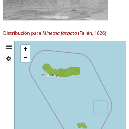
Distribución para
Minettia fasciata
(Fallén, 1826)
Resumen
+
−
✓
de
São
Miguel
Distribución
10
✓
Santa
Maria
Nivel
de
Precisión