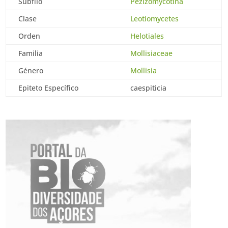
Subfilo
Pezizomycotina
Clase
Leotiomycetes
Orden
Helotiales
Familia
Mollisiaceae
Género
Mollisia
Epiteto Específico
caespiticia