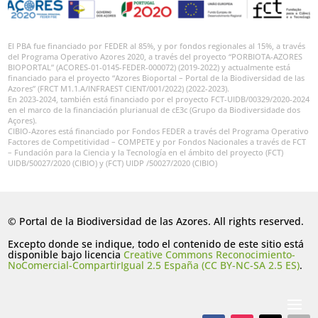
El PBA fue financiado por FEDER al 85%, y por fondos regionales al 15%, a través
del Programa Operativo Azores 2020, a través del proyecto “PORBIOTA-AZORES
BIOPORTAL” (ACORES-01-0145-FEDER-000072) (2019-2022) y actualmente está
financiado para el proyecto “Azores Bioportal – Portal de la Biodiversidad de las
Azores” (FRCT M1.1.A/INFRAEST CIENT/001/2022) (2022-2023).
En 2023-2024, también está financiado por el proyecto FCT-UIDB/00329/2020-2024
en el marco de la financiación plurianual de cE3c (Grupo da Biodiversidade dos
Açores).
CIBIO-Azores está financiado por Fondos FEDER a través del Programa Operativo
Factores de Competitividad – COMPETE y por Fondos Nacionales a través de FCT
– Fundación para la Ciencia y la Tecnología en el ámbito del proyecto (FCT)
UIDB/50027/2020 (CIBIO) y (FCT) UIDP /50027/2020 (CIBIO)
© Portal de la Biodiversidad de las Azores. All rights reserved.
Excepto donde se indique, todo el contenido de este sitio está
disponible bajo licencia
Creative Commons Reconocimiento-
NoComercial-CompartirIgual 2.5 España (CC BY-NC-SA 2.5 ES)
.