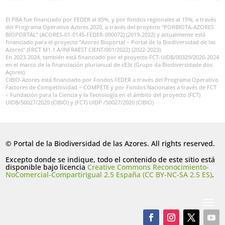
El PBA fue financiado por FEDER al 85%, y por fondos regionales al 15%, a través
del Programa Operativo Azores 2020, a través del proyecto “PORBIOTA-AZORES
BIOPORTAL” (ACORES-01-0145-FEDER-000072) (2019-2022) y actualmente está
financiado para el proyecto “Azores Bioportal – Portal de la Biodiversidad de las
Azores” (FRCT M1.1.A/INFRAEST CIENT/001/2022) (2022-2023).
En 2023-2024, también está financiado por el proyecto FCT-UIDB/00329/2020-2024
en el marco de la financiación plurianual de cE3c (Grupo da Biodiversidade dos
Açores).
CIBIO-Azores está financiado por Fondos FEDER a través del Programa Operativo
Factores de Competitividad – COMPETE y por Fondos Nacionales a través de FCT
– Fundación para la Ciencia y la Tecnología en el ámbito del proyecto (FCT)
UIDB/50027/2020 (CIBIO) y (FCT) UIDP /50027/2020 (CIBIO)
© Portal de la Biodiversidad de las Azores. All rights reserved.
Excepto donde se indique, todo el contenido de este sitio está
disponible bajo licencia
Creative Commons Reconocimiento-
NoComercial-CompartirIgual 2.5 España (CC BY-NC-SA 2.5 ES)
.