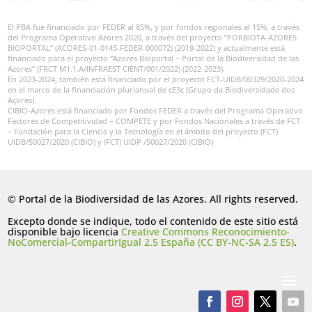
El PBA fue financiado por FEDER al 85%, y por fondos regionales al 15%, a través
del Programa Operativo Azores 2020, a través del proyecto “PORBIOTA-AZORES
BIOPORTAL” (ACORES-01-0145-FEDER-000072) (2019-2022) y actualmente está
financiado para el proyecto “Azores Bioportal – Portal de la Biodiversidad de las
Azores” (FRCT M1.1.A/INFRAEST CIENT/001/2022) (2022-2023).
En 2023-2024, también está financiado por el proyecto FCT-UIDB/00329/2020-2024
en el marco de la financiación plurianual de cE3c (Grupo da Biodiversidade dos
Açores).
CIBIO-Azores está financiado por Fondos FEDER a través del Programa Operativo
Factores de Competitividad – COMPETE y por Fondos Nacionales a través de FCT
– Fundación para la Ciencia y la Tecnología en el ámbito del proyecto (FCT)
UIDB/50027/2020 (CIBIO) y (FCT) UIDP /50027/2020 (CIBIO)
© Portal de la Biodiversidad de las Azores. All rights reserved.
Excepto donde se indique, todo el contenido de este sitio está
disponible bajo licencia
Creative Commons Reconocimiento-
NoComercial-CompartirIgual 2.5 España (CC BY-NC-SA 2.5 ES)
.