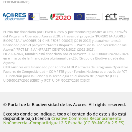
FEDER-03420600).
El PBA fue financiado por FEDER al 85%, y por fondos regionales al 15%, a través
del Programa Operativo Azores 2020, a través del proyecto “PORBIOTA-AZORES
BIOPORTAL” (ACORES-01-0145-FEDER-000072) (2019-2022) y actualmente está
financiado para el proyecto “Azores Bioportal – Portal de la Biodiversidad de las
Azores” (FRCT M1.1.A/INFRAEST CIENT/001/2022) (2022-2023).
En 2023-2024, también está financiado por el proyecto FCT-UIDB/00329/2020-2024
en el marco de la financiación plurianual de cE3c (Grupo da Biodiversidade dos
Açores).
CIBIO-Azores está financiado por Fondos FEDER a través del Programa Operativo
Factores de Competitividad – COMPETE y por Fondos Nacionales a través de FCT
– Fundación para la Ciencia y la Tecnología en el ámbito del proyecto (FCT)
UIDB/50027/2020 (CIBIO) y (FCT) UIDP /50027/2020 (CIBIO)
© Portal de la Biodiversidad de las Azores. All rights reserved.
Excepto donde se indique, todo el contenido de este sitio está
disponible bajo licencia
Creative Commons Reconocimiento-
NoComercial-CompartirIgual 2.5 España (CC BY-NC-SA 2.5 ES)
.