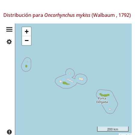
Distribución para
Oncorhynchus mykiss
(Walbaum , 1792)
Resumen
+
−
✓
de
Flores
Distribución
✓
Pico
4
✓
São
Miguel
13
Nivel
de
Precisión
200 km
P1