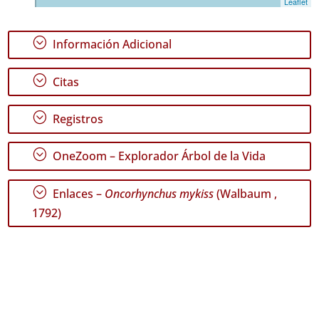
Leaflet
P2
;
Información Adicional
Rango
de
Fechas
;
Citas
;
Registros
;
OneZoom – Explorador Árbol de la Vida
GBIF -
Ocurrencias
;
Enlaces –
Oncorhynchus mykiss
(Walbaum ,
🔗 GBIF
España
1792)
🔗 GBIF
World