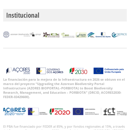
Institucional
La financiación para la mejora de la Infraestructura en 2026 se obtuvo en el
marco del proyecto “Upgrading the Azorean Biodiversity Portal
Infrastructure (AZORES BIOPORTAL–PORBIOTA) to Boost Biodiversity
Research, Management, and Education – PORBIOTA” (DRCID, ACORES2030-
FEDER-03420600).
El PBA fue financiado por FEDER al 85%, y por fondos regionales al 15%, a través