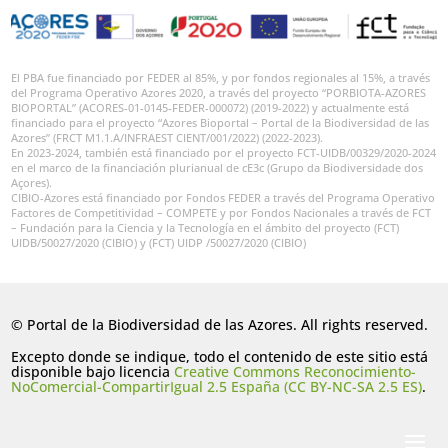
El PBA fue financiado por FEDER al 85%, y por fondos regionales al 15%, a través
del Programa Operativo Azores 2020, a través del proyecto “PORBIOTA-AZORES
BIOPORTAL” (ACORES-01-0145-FEDER-000072) (2019-2022) y actualmente está
financiado para el proyecto “Azores Bioportal – Portal de la Biodiversidad de las
Azores” (FRCT M1.1.A/INFRAEST CIENT/001/2022) (2022-2023).
En 2023-2024, también está financiado por el proyecto FCT-UIDB/00329/2020-2024
en el marco de la financiación plurianual de cE3c (Grupo da Biodiversidade dos
Açores).
CIBIO-Azores está financiado por Fondos FEDER a través del Programa Operativo
Factores de Competitividad – COMPETE y por Fondos Nacionales a través de FCT
– Fundación para la Ciencia y la Tecnología en el ámbito del proyecto (FCT)
UIDB/50027/2020 (CIBIO) y (FCT) UIDP /50027/2020 (CIBIO)
© Portal de la Biodiversidad de las Azores. All rights reserved.
Excepto donde se indique, todo el contenido de este sitio está
disponible bajo licencia
Creative Commons Reconocimiento-
NoComercial-CompartirIgual 2.5 España (CC BY-NC-SA 2.5 ES)
.