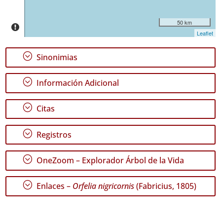
4
50 km
Nivel
Leaflet
de
Precisión
;
Sinonimias
P2
;
Información Adicional
P3
;
Citas
Rango
de
Fechas
;
Registros
;
OneZoom – Explorador Árbol de la Vida
;
Enlaces –
Orfelia nigricornis
(Fabricius, 1805)
GBIF -
Ocurrencias
🔗 GBIF
España