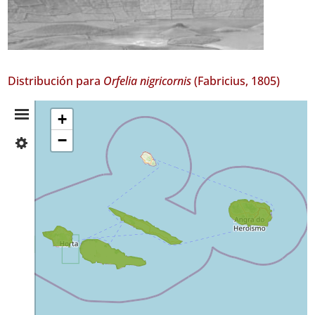
Distribución para
Orfelia nigricornis
(Fabricius, 1805)
Resumen
+
−
✓
de
Faial
22
Distribución
✓
Pico
77
✓
São
Jorge
10
✓
Terceira