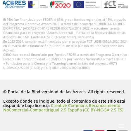
El PBA fue financiado por FEDER al 85%, y por fondos regionales al 15%, a través
del Programa Operativo Azores 2020, a través del proyecto “PORBIOTA-AZORES
BIOPORTAL” (ACORES-01-0145-FEDER-000072) (2019-2022) y actualmente está
financiado para el proyecto “Azores Bioportal – Portal de la Biodiversidad de las
Azores” (FRCT M1.1.A/INFRAEST CIENT/001/2022) (2022-2023).
En 2023-2024, también está financiado por el proyecto FCT-UIDB/00329/2020-2024
en el marco de la financiación plurianual de cE3c (Grupo da Biodiversidade dos
Açores).
CIBIO-Azores está financiado por Fondos FEDER a través del Programa Operativo
Factores de Competitividad – COMPETE y por Fondos Nacionales a través de FCT
– Fundación para la Ciencia y la Tecnología en el ámbito del proyecto (FCT)
UIDB/50027/2020 (CIBIO) y (FCT) UIDP /50027/2020 (CIBIO)
© Portal de la Biodiversidad de las Azores. All rights reserved.
Excepto donde se indique, todo el contenido de este sitio está
disponible bajo licencia
Creative Commons Reconocimiento-
NoComercial-CompartirIgual 2.5 España (CC BY-NC-SA 2.5 ES)
.