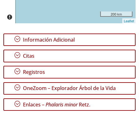
4
✓
200 km
Santa
Leaflet
Maria
34
;
Información Adicional
Nivel
de
Precisión
;
Citas
P1
;
Registros
P2
;
OneZoom – Explorador Árbol de la Vida
Rango
de
;
Enlaces –
Phalaris minor
Retz.
Fechas