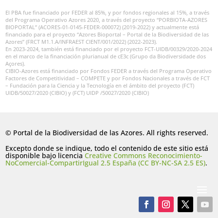
El PBA fue financiado por FEDER al 85%, y por fondos regionales al 15%, a través
del Programa Operativo Azores 2020, a través del proyecto “PORBIOTA-AZORES
BIOPORTAL” (ACORES-01-0145-FEDER-000072) (2019-2022) y actualmente está
financiado para el proyecto “Azores Bioportal – Portal de la Biodiversidad de las
Azores” (FRCT M1.1.A/INFRAEST CIENT/001/2022) (2022-2023).
En 2023-2024, también está financiado por el proyecto FCT-UIDB/00329/2020-2024
en el marco de la financiación plurianual de cE3c (Grupo da Biodiversidade dos
Açores).
CIBIO-Azores está financiado por Fondos FEDER a través del Programa Operativo
Factores de Competitividad – COMPETE y por Fondos Nacionales a través de FCT
– Fundación para la Ciencia y la Tecnología en el ámbito del proyecto (FCT)
UIDB/50027/2020 (CIBIO) y (FCT) UIDP /50027/2020 (CIBIO)
© Portal de la Biodiversidad de las Azores. All rights reserved.
Excepto donde se indique, todo el contenido de este sitio está
disponible bajo licencia
Creative Commons Reconocimiento-
NoComercial-CompartirIgual 2.5 España (CC BY-NC-SA 2.5 ES)
.