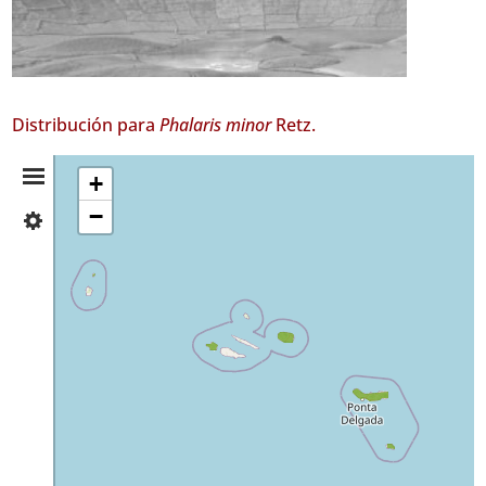
Distribución para
Phalaris minor
Retz.
Resumen
+
−
✓
de
Corvo
6
Distribución
✓
Faial
4
✓
Terceira
15
✓
São
Miguel