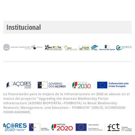
GBIF -
Ocurrencias
🔗 GBIF
España
Institucional
🔗 GBIF
World
La financiación para la mejora de la Infraestructura en 2026 se obtuvo en el
marco del proyecto “Upgrading the Azorean Biodiversity Portal
Infrastructure (AZORES BIOPORTAL–PORBIOTA) to Boost Biodiversity
Research, Management, and Education – PORBIOTA” (DRCID, ACORES2030-
FEDER-03420600).