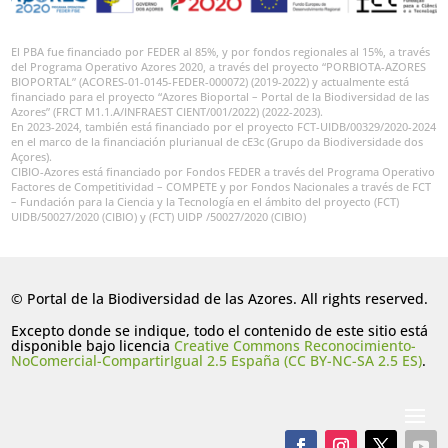
El PBA fue financiado por FEDER al 85%, y por fondos regionales al 15%, a través
del Programa Operativo Azores 2020, a través del proyecto “PORBIOTA-AZORES
BIOPORTAL” (ACORES-01-0145-FEDER-000072) (2019-2022) y actualmente está
financiado para el proyecto “Azores Bioportal – Portal de la Biodiversidad de las
Azores” (FRCT M1.1.A/INFRAEST CIENT/001/2022) (2022-2023).
En 2023-2024, también está financiado por el proyecto FCT-UIDB/00329/2020-2024
en el marco de la financiación plurianual de cE3c (Grupo da Biodiversidade dos
Açores).
CIBIO-Azores está financiado por Fondos FEDER a través del Programa Operativo
Factores de Competitividad – COMPETE y por Fondos Nacionales a través de FCT
– Fundación para la Ciencia y la Tecnología en el ámbito del proyecto (FCT)
UIDB/50027/2020 (CIBIO) y (FCT) UIDP /50027/2020 (CIBIO)
© Portal de la Biodiversidad de las Azores. All rights reserved.
Excepto donde se indique, todo el contenido de este sitio está
disponible bajo licencia
Creative Commons Reconocimiento-
NoComercial-CompartirIgual 2.5 España (CC BY-NC-SA 2.5 ES)
.