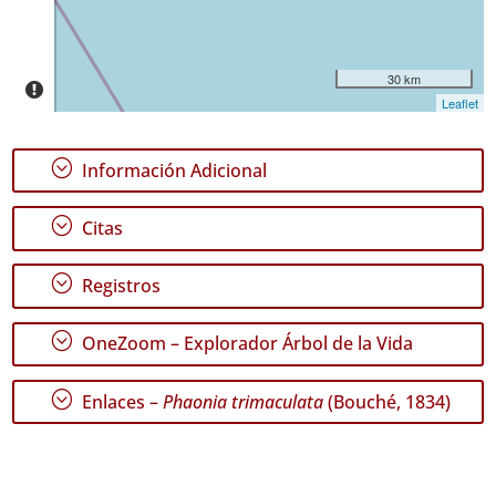
Rango
de
30 km
Fechas
Leaflet
;
Información Adicional
;
Citas
GBIF -
Ocurrencias
🔗 GBIF
;
Registros
España
🔗 GBIF
World
;
OneZoom – Explorador Árbol de la Vida
;
Enlaces –
Phaonia trimaculata
(Bouché, 1834)