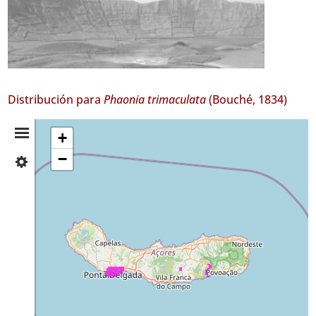
Distribución para
Phaonia trimaculata
(Bouché, 1834)
Resumen
+
−
✓
de
São
Miguel
Distribución
97
Nivel
de
Precisión
P2
P3