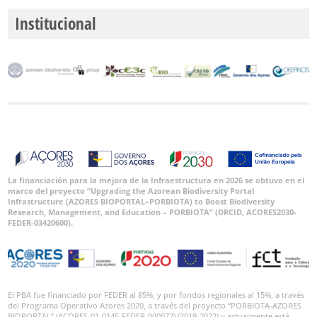
Institucional
La financiación para la mejora de la Infraestructura en 2026 se obtuvo en el
marco del proyecto “Upgrading the Azorean Biodiversity Portal
Infrastructure (AZORES BIOPORTAL–PORBIOTA) to Boost Biodiversity
Research, Management, and Education – PORBIOTA” (DRCID, ACORES2030-
FEDER-03420600).
El PBA fue financiado por FEDER al 85%, y por fondos regionales al 15%, a través
del Programa Operativo Azores 2020, a través del proyecto “PORBIOTA-AZORES
BIOPORTAL” (ACORES-01-0145-FEDER-000072) (2019-2022) y actualmente está