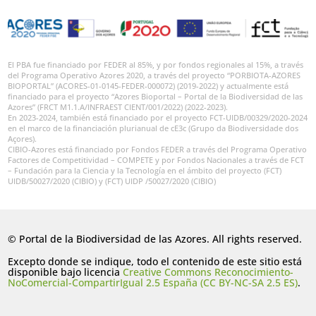
El PBA fue financiado por FEDER al 85%, y por fondos regionales al 15%, a través
del Programa Operativo Azores 2020, a través del proyecto “PORBIOTA-AZORES
BIOPORTAL” (ACORES-01-0145-FEDER-000072) (2019-2022) y actualmente está
financiado para el proyecto “Azores Bioportal – Portal de la Biodiversidad de las
Azores” (FRCT M1.1.A/INFRAEST CIENT/001/2022) (2022-2023).
En 2023-2024, también está financiado por el proyecto FCT-UIDB/00329/2020-2024
en el marco de la financiación plurianual de cE3c (Grupo da Biodiversidade dos
Açores).
CIBIO-Azores está financiado por Fondos FEDER a través del Programa Operativo
Factores de Competitividad – COMPETE y por Fondos Nacionales a través de FCT
– Fundación para la Ciencia y la Tecnología en el ámbito del proyecto (FCT)
UIDB/50027/2020 (CIBIO) y (FCT) UIDP /50027/2020 (CIBIO)
© Portal de la Biodiversidad de las Azores. All rights reserved.
Excepto donde se indique, todo el contenido de este sitio está
disponible bajo licencia
Creative Commons Reconocimiento-
NoComercial-CompartirIgual 2.5 España (CC BY-NC-SA 2.5 ES)
.