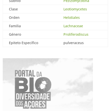
Subfilo
Pezizomycotina
Clase
Leotiomycetes
Orden
Helotiales
Familia
Lachnaceae
Género
Proliferodiscus
Epiteto Específico
pulveraceus