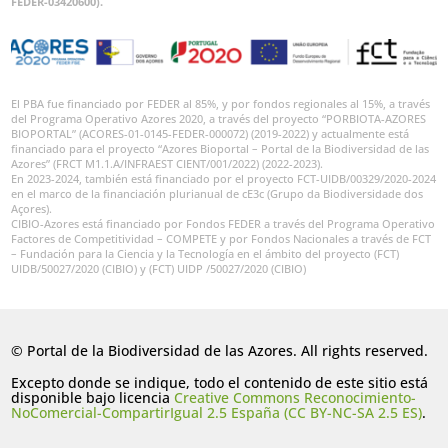
FEDER-03420600).
El PBA fue financiado por FEDER al 85%, y por fondos regionales al 15%, a través
del Programa Operativo Azores 2020, a través del proyecto “PORBIOTA-AZORES
BIOPORTAL” (ACORES-01-0145-FEDER-000072) (2019-2022) y actualmente está
financiado para el proyecto “Azores Bioportal – Portal de la Biodiversidad de las
Azores” (FRCT M1.1.A/INFRAEST CIENT/001/2022) (2022-2023).
En 2023-2024, también está financiado por el proyecto FCT-UIDB/00329/2020-2024
en el marco de la financiación plurianual de cE3c (Grupo da Biodiversidade dos
Açores).
CIBIO-Azores está financiado por Fondos FEDER a través del Programa Operativo
Factores de Competitividad – COMPETE y por Fondos Nacionales a través de FCT
– Fundación para la Ciencia y la Tecnología en el ámbito del proyecto (FCT)
UIDB/50027/2020 (CIBIO) y (FCT) UIDP /50027/2020 (CIBIO)
© Portal de la Biodiversidad de las Azores. All rights reserved.
Excepto donde se indique, todo el contenido de este sitio está
disponible bajo licencia
Creative Commons Reconocimiento-
NoComercial-CompartirIgual 2.5 España (CC BY-NC-SA 2.5 ES)
.