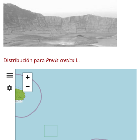
Distribución para
Pteris cretica
L.
Resumen
+
−
✓
de
Terceira
Distribución
✓
São
Miguel
15
Nivel
de