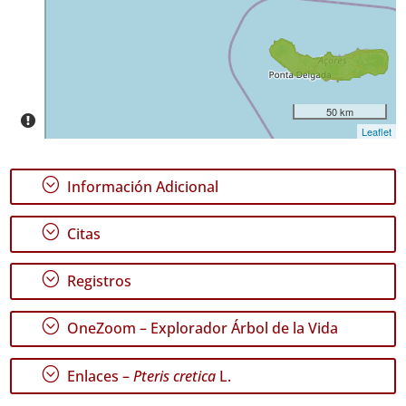
Precisión
P2
Rango
de
50 km
Fechas
Leaflet
;
Información Adicional
;
Citas
GBIF -
Ocurrencias
🔗 GBIF
;
Registros
España
🔗 GBIF
;
World
OneZoom – Explorador Árbol de la Vida
;
Enlaces –
Pteris cretica
L.