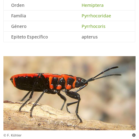
Orden
Hemiptera
Familia
Pyrrhocoridae
Género
Pyrrhocoris
Epiteto Específico
apterus
© F. Köhler