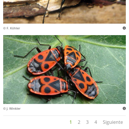
© F. Köhler
© J. Winkler
1
2
3
4
Siguiente