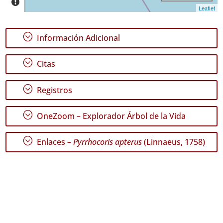
Fechas
Leaflet
;
Información Adicional
;
Citas
GBIF -
Ocurrencias
🔗 GBIF
;
Registros
España
🔗 GBIF
;
World
OneZoom – Explorador Árbol de la Vida
;
Enlaces –
Pyrrhocoris apterus
(Linnaeus, 1758)