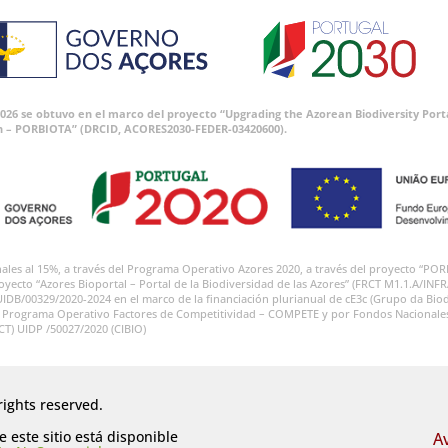
 2026 se obtuvo en el marco del proyecto “Upgrading the Azorean Biodiversity P
n – PORBIOTA” (DRCID, ACORES2030-FEDER-03420600).
onales al 15%, a través del Programa Operativo Azores 2020, a través del proyecto
royecto “Azores Bioportal – Portal de la Biodiversidad de las Azores” (FRCT M1.1.A/INF
UIDB/00329/2020-2024 en el marco de la financiación plurianual de cE3c (Grupo da Biod
l Programa Operativo Factores de Competitividad – COMPETE y por Fondos Nacionales a
FCT) UIDP /50027/2020 (CIBIO)
rights reserved.
 este sitio está disponible
A