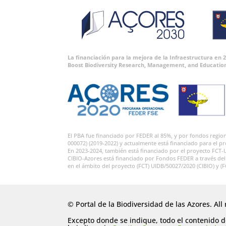
La financiación para la mejora de la Infraestructura en
Boost Biodiversity Research, Management, and Educatio
El PBA fue financiado por FEDER al 85%, y por fondos regi
000072) (2019-2022) y actualmente está financiado para el p
En 2023-2024, también está financiado por el proyecto FCT-
CIBIO-Azores está financiado por Fondos FEDER a través de
en el ámbito del proyecto (FCT) UIDB/50027/2020 (CIBIO) y (
© Portal de la Biodiversidad de las Azores. All 
Excepto donde se indique, todo el contenido de