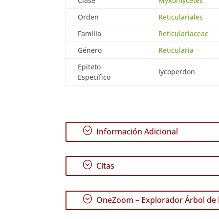
Clase
Myxomycetes
Orden
Reticulariales
Familia
Reticulariaceae
Género
Reticularia
Epiteto
lycoperdon
Específico
;
Información Adicional
;
Citas
;
OneZoom – Explorador Árbol de l