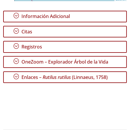
;
Información Adicional
GBIF -
Ocurrencias
;
Citas
🔗 GBIF
España
🔗 GBIF
;
Registros
World
;
OneZoom – Explorador Árbol de la Vida
;
Enlaces –
Rutilus rutilus
(Linnaeus, 1758)