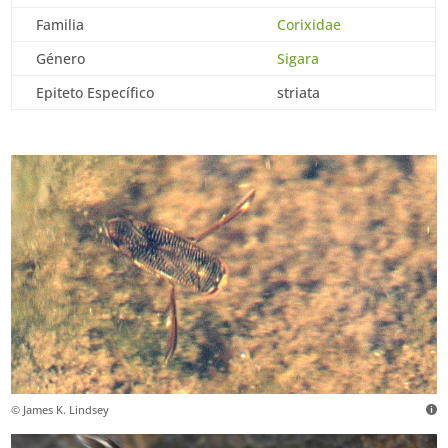
Familia
Corixidae
Género
Sigara
Epiteto Específico
striata
© James K. Lindsey