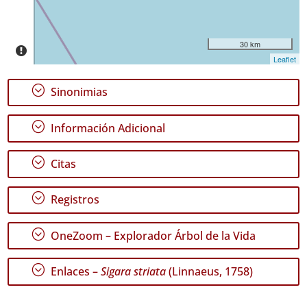
de
Fechas
30 km
Leaflet
;
Sinonimias
GBIF -
Ocurrencias
;
Información Adicional
🔗 GBIF
España
🔗 GBIF
;
Citas
World
;
Registros
;
OneZoom – Explorador Árbol de la Vida
;
Enlaces –
Sigara striata
(Linnaeus, 1758)