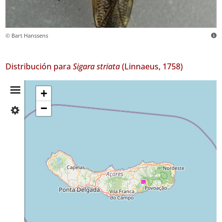
© Bart Hanssens
Distribución para
Sigara striata
(Linnaeus, 1758)
Resumen
+
−
✓
de
São
Miguel
Distribución
16
Nivel
de
Precisión
P2
Rango