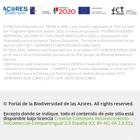
El PBA fue financiado por FEDER al 85%, y por fondos regionales al 15%, a través
del Programa Operativo Azores 2020, a través del proyecto “PORBIOTA-AZORES
BIOPORTAL” (ACORES-01-0145-FEDER-000072) (2019-2022) y actualmente está
financiado para el proyecto “Azores Bioportal – Portal de la Biodiversidad de las
Azores” (FRCT M1.1.A/INFRAEST CIENT/001/2022) (2022-2023).
En 2023-2024, también está financiado por el proyecto FCT-UIDB/00329/2020-2024
en el marco de la financiación plurianual de cE3c (Grupo da Biodiversidade dos
Açores).
CIBIO-Azores está financiado por Fondos FEDER a través del Programa Operativo
Factores de Competitividad – COMPETE y por Fondos Nacionales a través de FCT
– Fundación para la Ciencia y la Tecnología en el ámbito del proyecto (FCT)
UIDB/50027/2020 (CIBIO) y (FCT) UIDP /50027/2020 (CIBIO)
© Portal de la Biodiversidad de las Azores. All rights reserved.
Excepto donde se indique, todo el contenido de este sitio está
disponible bajo licencia
Creative Commons Reconocimiento-
NoComercial-CompartirIgual 2.5 España (CC BY-NC-SA 2.5 ES)
.