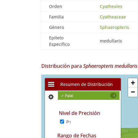
Orden
Cyatheales
Familia
Cyatheaceae
Género
Sphaeropteris
Epiteto
medullaris
Específico
Distribución para
Sphaeropteris medullaris
+
Resumen de Distribución
−
✓ Faial
1
Nivel de Precisión
P1
Rango de Fechas