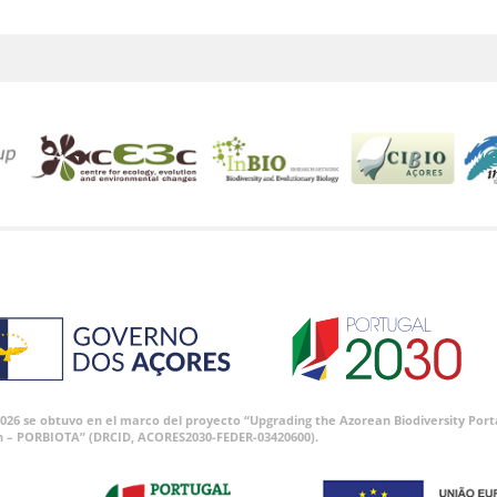
 2026 se obtuvo en el marco del proyecto “Upgrading the Azorean Biodiversity P
n – PORBIOTA” (DRCID, ACORES2030-FEDER-03420600).