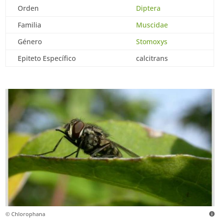
Orden
Diptera
Familia
Muscidae
Género
Stomoxys
Epiteto Específico
calcitrans
© Chlorophana