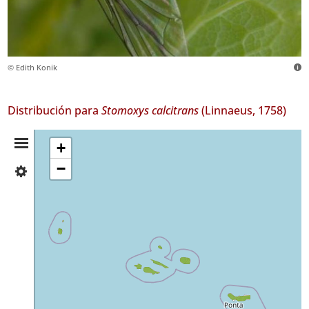
© Edith Konik
Distribución para
Stomoxys calcitrans
(Linnaeus, 1758)
Resumen
+
−
✓
de
Flores
18
Distribución
✓
Corvo
5
✓
Faial
112
✓