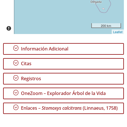
Pico
28
✓
São
200 km
Jorge
Leaflet
47
✓
;
Información Adicional
Graciosa
9
;
✓
Citas
Terceira
70
;
Registros
✓
São
;
Miguel
OneZoom – Explorador Árbol de la Vida
159
;
Enlaces –
Stomoxys calcitrans
(Linnaeus, 1758)
Nivel
de
Precisión