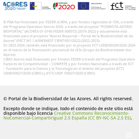
El PBA fue financiado por FEDER al 85%, y por fondos regionales al 15%, a través
del Programa Operativo Azores 2020, a través del proyecto “PORBIOTA-AZORES
BIOPORTAL” (ACORES-01-0145-FEDER-000072) (2019-2022) y actualmente está
financiado para el proyecto “Azores Bioportal – Portal de la Biodiversidad de las
Azores” (FRCT M1.1.A/INFRAEST CIENT/001/2022) (2022-2023).
En 2023-2024, también está financiado por el proyecto FCT-UIDB/00329/2020-2024
en el marco de la financiación plurianual de cE3c (Grupo da Biodiversidade dos
Açores).
CIBIO-Azores está financiado por Fondos FEDER a través del Programa Operativo
Factores de Competitividad – COMPETE y por Fondos Nacionales a través de FCT
– Fundación para la Ciencia y la Tecnología en el ámbito del proyecto (FCT)
UIDB/50027/2020 (CIBIO) y (FCT) UIDP /50027/2020 (CIBIO)
© Portal de la Biodiversidad de las Azores. All rights reserved.
Excepto donde se indique, todo el contenido de este sitio está
disponible bajo licencia
Creative Commons Reconocimiento-
NoComercial-CompartirIgual 2.5 España (CC BY-NC-SA 2.5 ES)
.