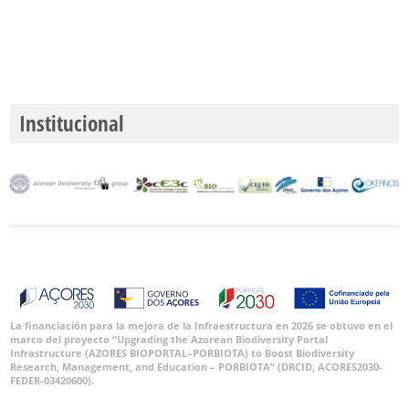
P1
P2
P3
Institucional
Rango
de
Fechas
GBIF -
Ocurrencias
🔗 GBIF
La financiación para la mejora de la Infraestructura en 2026 se obtuvo en el
España
marco del proyecto “Upgrading the Azorean Biodiversity Portal
🔗 GBIF
Infrastructure (AZORES BIOPORTAL–PORBIOTA) to Boost Biodiversity
World
Research, Management, and Education – PORBIOTA” (DRCID, ACORES2030-
FEDER-03420600).