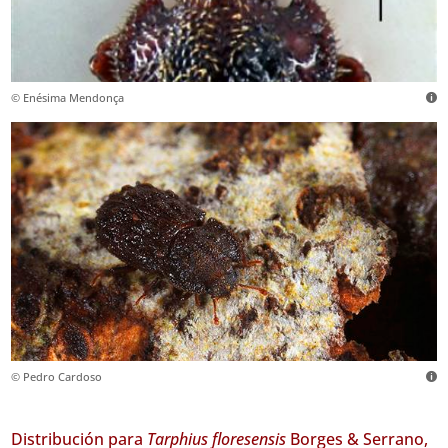
© Enésima Mendonça
© Pedro Cardoso
Distribución para
Tarphius floresensis
Borges & Serrano,