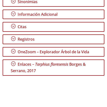
;
Sinonimias
GBIF -
;
Información Adicional
Ocurrencias
🔗 GBIF
;
España
Citas
🔗 GBIF
World
;
Registros
;
OneZoom – Explorador Árbol de la Vida
;
Enlaces –
Tarphius floresensis
Borges &
Serrano, 2017