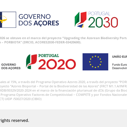
 2026 se obtuvo en el marco del proyecto “Upgrading the Azorean Biodiversity P
n – PORBIOTA” (DRCID, ACORES2030-FEDER-03420600).
onales al 15%, a través del Programa Operativo Azores 2020, a través del proyecto
royecto “Azores Bioportal – Portal de la Biodiversidad de las Azores” (FRCT M1.1.A/INF
UIDB/00329/2020-2024 en el marco de la financiación plurianual de cE3c (Grupo da Biod
l Programa Operativo Factores de Competitividad – COMPETE y por Fondos Nacionales a
FCT) UIDP /50027/2020 (CIBIO)
rights reserved.