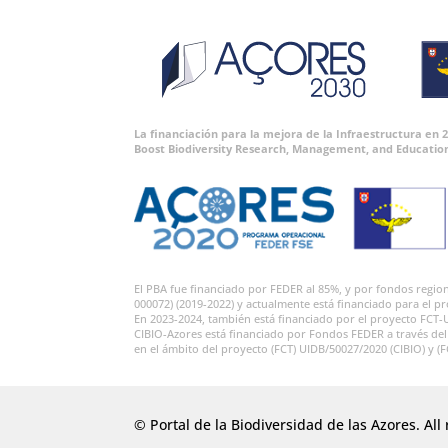
La financiación para la mejora de la Infraestructura en
Boost Biodiversity Research, Management, and Educatio
El PBA fue financiado por FEDER al 85%, y por fondos regi
000072) (2019-2022) y actualmente está financiado para el p
En 2023-2024, también está financiado por el proyecto FCT-
CIBIO-Azores está financiado por Fondos FEDER a través de
en el ámbito del proyecto (FCT) UIDB/50027/2020 (CIBIO) y (
© Portal de la Biodiversidad de las Azores. All 