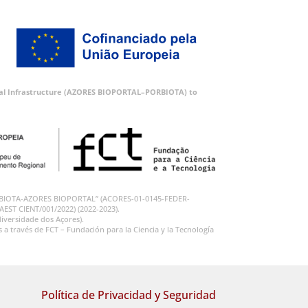
ortal Infrastructure (AZORES BIOPORTAL–PORBIOTA) to
 “PORBIOTA-AZORES BIOPORTAL” (ACORES-01-0145-FEDER-
RAEST CIENT/001/2022) (2022-2023).
iversidade dos Açores).
 través de FCT – Fundación para la Ciencia y la Tecnología
Política de Privacidad y Seguridad