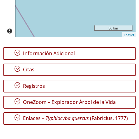
Rango
de
Fechas
30 km
Leaflet
;
Información Adicional
GBIF -
Ocurrencias
;
Citas
🔗 GBIF
España
🔗 GBIF
;
Registros
World
;
OneZoom – Explorador Árbol de la Vida
;
Enlaces –
Typhlocyba quercus
(Fabricius, 1777)