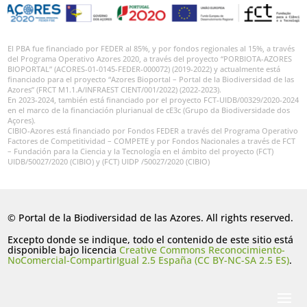
El PBA fue financiado por FEDER al 85%, y por fondos regionales al 15%, a través
del Programa Operativo Azores 2020, a través del proyecto “PORBIOTA-AZORES
BIOPORTAL” (ACORES-01-0145-FEDER-000072) (2019-2022) y actualmente está
financiado para el proyecto “Azores Bioportal – Portal de la Biodiversidad de las
Azores” (FRCT M1.1.A/INFRAEST CIENT/001/2022) (2022-2023).
En 2023-2024, también está financiado por el proyecto FCT-UIDB/00329/2020-2024
en el marco de la financiación plurianual de cE3c (Grupo da Biodiversidade dos
Açores).
CIBIO-Azores está financiado por Fondos FEDER a través del Programa Operativo
Factores de Competitividad – COMPETE y por Fondos Nacionales a través de FCT
– Fundación para la Ciencia y la Tecnología en el ámbito del proyecto (FCT)
UIDB/50027/2020 (CIBIO) y (FCT) UIDP /50027/2020 (CIBIO)
© Portal de la Biodiversidad de las Azores. All rights reserved.
Excepto donde se indique, todo el contenido de este sitio está
disponible bajo licencia
Creative Commons Reconocimiento-
NoComercial-CompartirIgual 2.5 España (CC BY-NC-SA 2.5 ES)
.