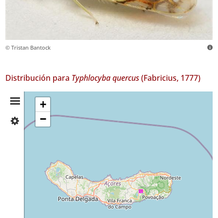
© Tristan Bantock
Distribución para
Typhlocyba quercus
(Fabricius, 1777)
Resumen
+
−
✓
de
São
Miguel
Distribución
16
Nivel
de
Precisión
P2