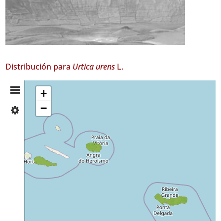
Distribución para
Urtica urens
L.
Resumen
+
−
✓
de
Pico
11
Distribución
✓
Terceira
8
✓
São
Miguel
11