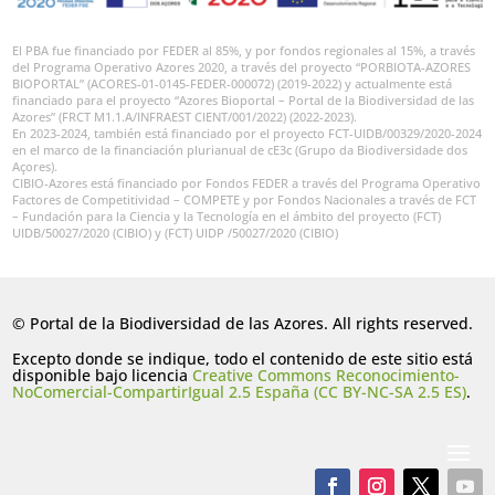
El PBA fue financiado por FEDER al 85%, y por fondos regionales al 15%, a través
del Programa Operativo Azores 2020, a través del proyecto “PORBIOTA-AZORES
BIOPORTAL” (ACORES-01-0145-FEDER-000072) (2019-2022) y actualmente está
financiado para el proyecto “Azores Bioportal – Portal de la Biodiversidad de las
Azores” (FRCT M1.1.A/INFRAEST CIENT/001/2022) (2022-2023).
En 2023-2024, también está financiado por el proyecto FCT-UIDB/00329/2020-2024
en el marco de la financiación plurianual de cE3c (Grupo da Biodiversidade dos
Açores).
CIBIO-Azores está financiado por Fondos FEDER a través del Programa Operativo
Factores de Competitividad – COMPETE y por Fondos Nacionales a través de FCT
– Fundación para la Ciencia y la Tecnología en el ámbito del proyecto (FCT)
UIDB/50027/2020 (CIBIO) y (FCT) UIDP /50027/2020 (CIBIO)
© Portal de la Biodiversidad de las Azores. All rights reserved.
Excepto donde se indique, todo el contenido de este sitio está
disponible bajo licencia
Creative Commons Reconocimiento-
NoComercial-CompartirIgual 2.5 España (CC BY-NC-SA 2.5 ES)
.