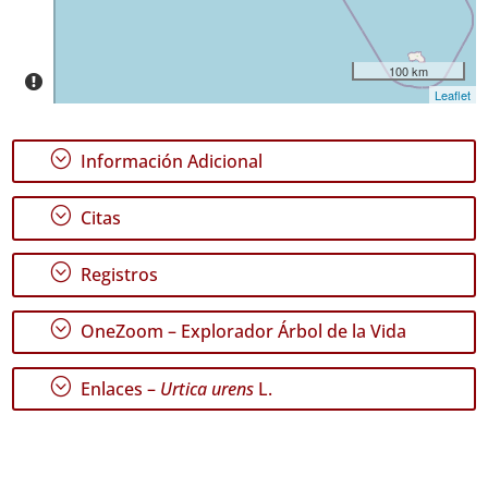
Nivel
de
Precisión
100 km
Leaflet
P1
P2
;
Información Adicional
Rango
de
;
Citas
Fechas
;
Registros
;
OneZoom – Explorador Árbol de la Vida
GBIF -
Ocurrencias
;
Enlaces –
Urtica urens
L.
🔗 GBIF
España
🔗 GBIF
World