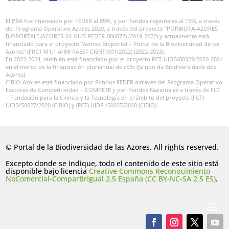
El PBA fue financiado por FEDER al 85%, y por fondos regionales al 15%, a través
del Programa Operativo Azores 2020, a través del proyecto “PORBIOTA-AZORES
BIOPORTAL” (ACORES-01-0145-FEDER-000072) (2019-2022) y actualmente está
financiado para el proyecto “Azores Bioportal – Portal de la Biodiversidad de las
Azores” (FRCT M1.1.A/INFRAEST CIENT/001/2022) (2022-2023).
En 2023-2024, también está financiado por el proyecto FCT-UIDB/00329/2020-2024
en el marco de la financiación plurianual de cE3c (Grupo da Biodiversidade dos
Açores).
CIBIO-Azores está financiado por Fondos FEDER a través del Programa Operativo
Factores de Competitividad – COMPETE y por Fondos Nacionales a través de FCT
– Fundación para la Ciencia y la Tecnología en el ámbito del proyecto (FCT)
UIDB/50027/2020 (CIBIO) y (FCT) UIDP /50027/2020 (CIBIO)
© Portal de la Biodiversidad de las Azores. All rights reserved.
Excepto donde se indique, todo el contenido de este sitio está
disponible bajo licencia
Creative Commons Reconocimiento-
NoComercial-CompartirIgual 2.5 España (CC BY-NC-SA 2.5 ES)
.