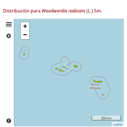
Distribución para
Woodwardia radicans
(L.) Sm.
Resumen
+
−
✓
de
Flores
699
Distribución
✓
Corvo
64
✓
Faial
872
✓
Pico
421
✓
São
200 km
Jorge
Leaflet
316