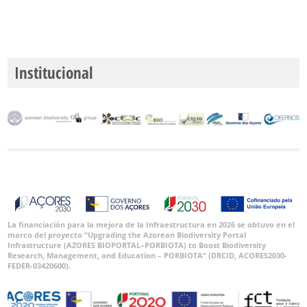
Rango
de
Fechas
Institucional
GBIF -
Ocurrencias
🔗 GBIF
España
🔗 GBIF
World
La financiación para la mejora de la Infraestructura en 2026 se obtuvo en el
marco del proyecto “Upgrading the Azorean Biodiversity Portal
Infrastructure (AZORES BIOPORTAL–PORBIOTA) to Boost Biodiversity
Research, Management, and Education – PORBIOTA” (DRCID, ACORES2030-
FEDER-03420600).