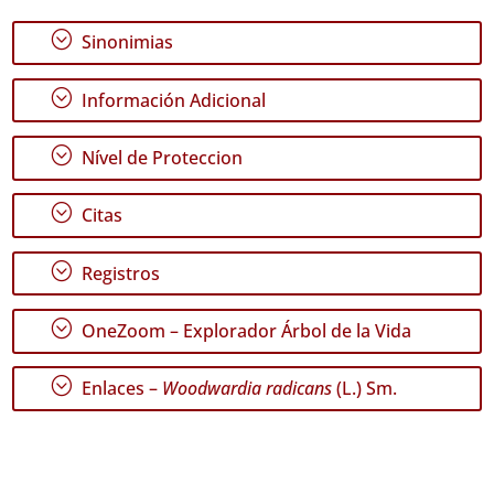
✓
;
Sinonimias
Terceira
98
;
Información Adicional
✓
São
Miguel
;
Nível de Proteccion
209
✓
;
Citas
Santa
Maria
110
;
Registros
Nivel
;
OneZoom – Explorador Árbol de la Vida
de
Precisión
;
Enlaces –
Woodwardia radicans
(L.) Sm.
P1
P2
P3