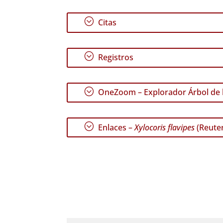
;
Citas
;
Registros
;
OneZoom – Explorador Árbol de l
;
Enlaces –
Xylocoris flavipes
(Reuter