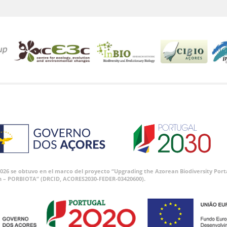
 2026 se obtuvo en el marco del proyecto “Upgrading the Azorean Biodiversity P
n – PORBIOTA” (DRCID, ACORES2030-FEDER-03420600).