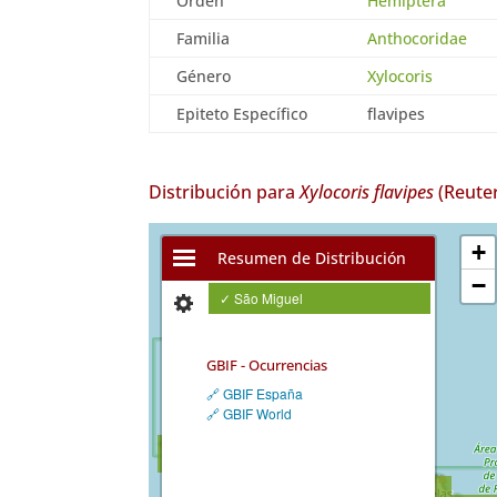
Orden
Hemiptera
Familia
Anthocoridae
Género
Xylocoris
Epiteto Específico
flavipes
Distribución para
Xylocoris flavipes
(Reuter
+
Resumen de Distribución
−
✓ São Miguel
GBIF - Ocurrencias
🔗 GBIF España
🔗 GBIF World