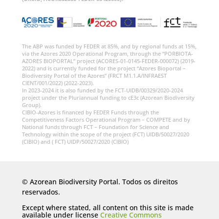
The ABP was funded by FEDER at 85%, and by regional funds at 15%,
via the Azores 2020 Operational Program, through the “PORBIOTA-
AZORES BIOPORTAL” project (ACORES-01-0145-FEDER-000072) (2019-
2022) and is currently funded for the project “Azores Bioportal –
Biodiversity Portal of the Azores” (FRCT M1.1.A/INFRAEST
CIENT/001/2022) (2022-2023).
In 2023-2024 it is also funded by the FCT-UIDB/00329/2020-2024
project under the Pluriannual funding to cE3c (Azorean Biodiversity
Group).
CIBIO-Azores is financed by FEDER Funds through the
Competitiveness Factors Operational Program – COMPETE and by
National funds through FCT – Foundation for Science and
Technology within the scope of the project (FCT) UIDB/50027/2020
(CIBIO) and ( FCT) UIDP/50027/2020 (CIBIO)
© Azorean Biodiversity Portal. Todos os direitos
reservados.
Except where stated, all content on this site is made
available under license
Creative Commons