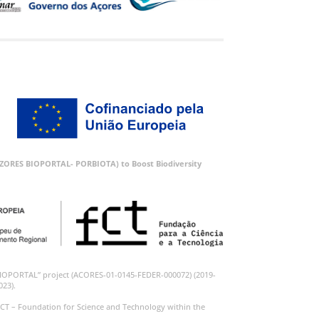
 (AZORES BIOPORTAL- PORBIOTA) to Boost Biodiversity
BIOPORTAL” project (ACORES-01-0145-FEDER-000072) (2019-
023).
CT – Foundation for Science and Technology within the