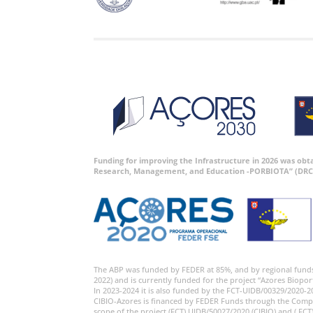
Funding for improving the Infrastructure in 2026 was ob
Research, Management, and Education -PORBIOTA” (DRC
The ABP was funded by FEDER at 85%, and by regional fund
2022) and is currently funded for the project “Azores Biopor
In 2023-2024 it is also funded by the FCT-UIDB/00329/2020-2
CIBIO-Azores is financed by FEDER Funds through the Comp
scope of the project (FCT) UIDB/50027/2020 (CIBIO) and ( FCT