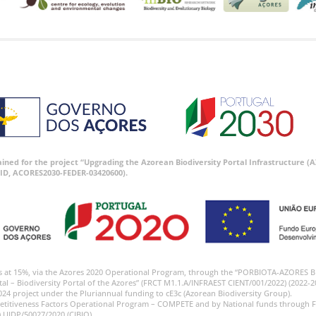
tained for the project “Upgrading the Azorean Biodiversity Portal Infrastructure
ID, ACORES2030-FEDER-03420600).
s at 15%, via the Azores 2020 Operational Program, through the “PORBIOTA-AZORES 
tal – Biodiversity Portal of the Azores” (FRCT M1.1.A/INFRAEST CIENT/001/2022) (2022-2
024 project under the Pluriannual funding to cE3c (Azorean Biodiversity Group).
etitiveness Factors Operational Program – COMPETE and by National funds through F
) UIDP/50027/2020 (CIBIO)