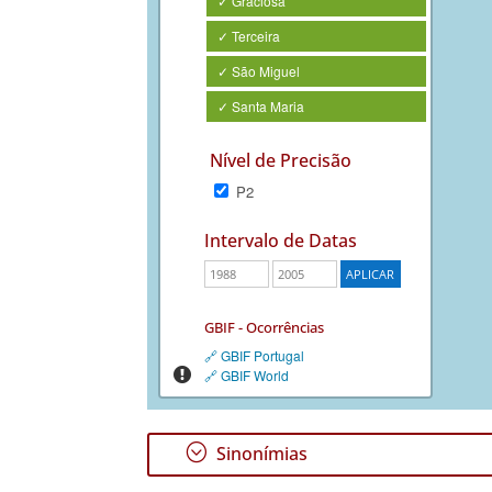
✓ Graciosa
✓ Terceira
✓ São Miguel
✓ Santa Maria
Nível de Precisão
P2
Intervalo de Datas
GBIF - Ocorrências
🔗 GBIF Portugal
🔗 GBIF World
;
Sinonímias