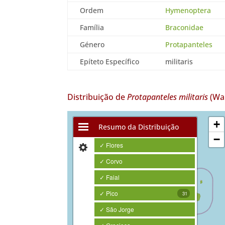
Ordem
Hymenoptera
Família
Braconidae
Género
Protapanteles
Epíteto Específico
militaris
Distribuição de
Protapanteles militaris
(Wal
+
Resumo da Distribuição
−
✓ Flores
✓ Corvo
✓ Faial
✓ Pico
31
✓ São Jorge