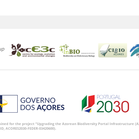
tained for the project “Upgrading the Azorean Biodiversity Portal Infrastructure
ID, ACORES2030-FEDER-03420600).