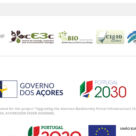
tained for the project “Upgrading the Azorean Biodiversity Portal Infrastructure
ID, ACORES2030-FEDER-03420600).