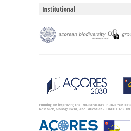
Institutional
Funding for improving the Infrastructure in 2026 was ob
Research, Management, and Education -PORBIOTA” (DRC