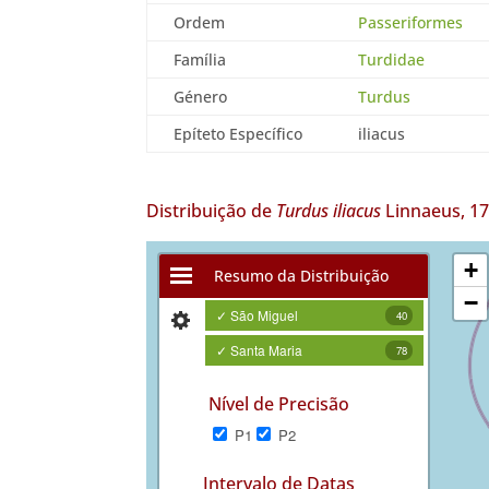
Ordem
Passeriformes
Família
Turdidae
Género
Turdus
Epíteto Específico
iliacus
Distribuição de
Turdus iliacus
Linnaeus, 1
+
Resumo da Distribuição
−
✓ São Miguel
40
✓ Santa Maria
78
Nível de Precisão
P1
P2
Intervalo de Datas