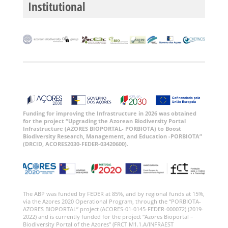
Institutional
Funding for improving the Infrastructure in 2026 was obtained
for the project “Upgrading the Azorean Biodiversity Portal
Infrastructure (AZORES BIOPORTAL- PORBIOTA) to Boost
Biodiversity Research, Management, and Education -PORBIOTA”
(DRCID, ACORES2030-FEDER-03420600).
The ABP was funded by FEDER at 85%, and by regional funds at 15%,
via the Azores 2020 Operational Program, through the “PORBIOTA-
AZORES BIOPORTAL” project (ACORES-01-0145-FEDER-000072) (2019-
2022) and is currently funded for the project “Azores Bioportal –
Biodiversity Portal of the Azores” (FRCT M1.1.A/INFRAEST