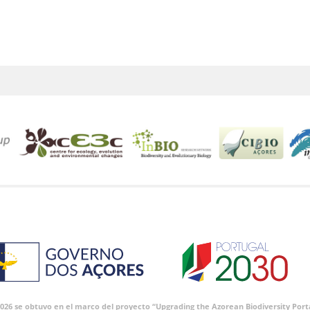
 2026 se obtuvo en el marco del proyecto “Upgrading the Azorean Biodiversity P