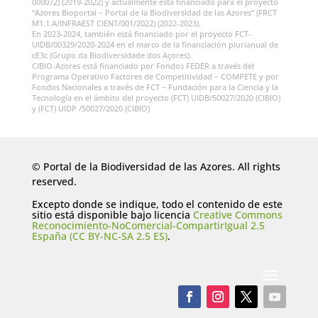
000072) (2019-2022) y actualmente está financiado para el proyecto
“Azores Bioportal – Portal de la Biodiversidad de las Azores” (FRCT
M1.1.A/INFRAEST CIENT/001/2022) (2022-2023).
En 2023-2024, también está financiado por el proyecto FCT-
UIDB/00329/2020-2024 en el marco de la financiación plurianual de
cE3c (Grupo da Biodiversidade dos Açores).
CIBIO-Azores está financiado por Fondos FEDER a través del
Programa Operativo Factores de Competitividad – COMPETE y por
Fondos Nacionales a través de FCT – Fundación para la Ciencia y la
Tecnología en el ámbito del proyecto (FCT) UIDB/50027/2020 (CIBIO)
y (FCT) UIDP /50027/2020 (CIBIO)
© Portal de la Biodiversidad de las Azores. All rights
reserved.
Excepto donde se indique, todo el contenido de este
sitio está disponible bajo licencia
Creative Commons
Reconocimiento-NoComercial-CompartirIgual 2.5
España (CC BY-NC-SA 2.5 ES)
.