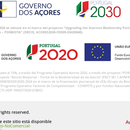
 2026 se obtuvo en el marco del proyecto “Upgrading the Azorean Biodiversity P
n – PORBIOTA” (DRCID, ACORES2030-FEDER-03420600).
onales al 15%, a través del Programa Operativo Azores 2020, a través del proyecto
royecto “Azores Bioportal – Portal de la Biodiversidad de las Azores” (FRCT M1.1.A/INF
UIDB/00329/2020-2024 en el marco de la financiación plurianual de cE3c (Grupo da Biod
l Programa Operativo Factores de Competitividad – COMPETE y por Fondos Nacionales a
FCT) UIDP /50027/2020 (CIBIO)
rights reserved.
 este sitio está disponible
A
to-NoComercial-