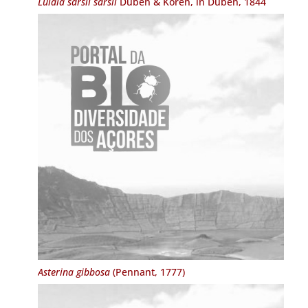
Luidia sarsii sarsii
Düben & Koren, in Düben, 1844
Asterina gibbosa
(Pennant, 1777)