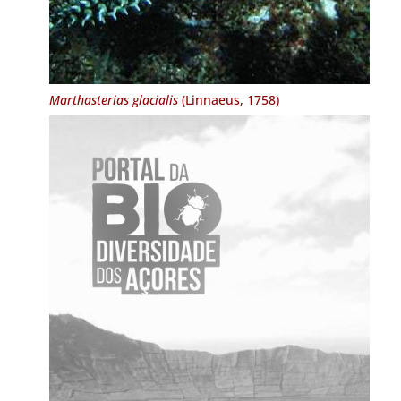
Marthasterias glacialis
(Linnaeus, 1758)