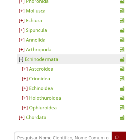
Phoronida
Mollusca
Echiura
Sipuncula
Annelida
Arthropoda
Echinodermata
Asteroidea
Crinoidea
Echinoidea
Holothuroidea
Ophiuroidea
Chordata
U