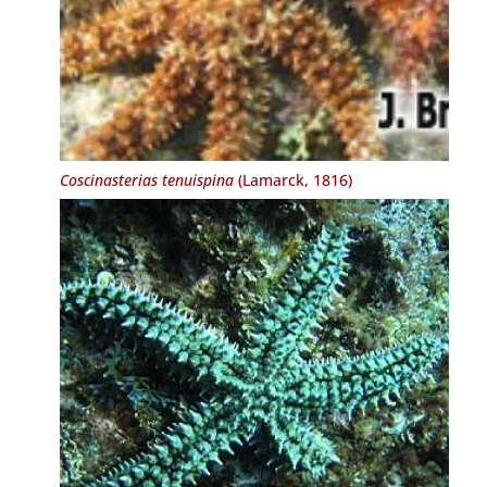
Coscinasterias tenuispina
(Lamarck, 1816)