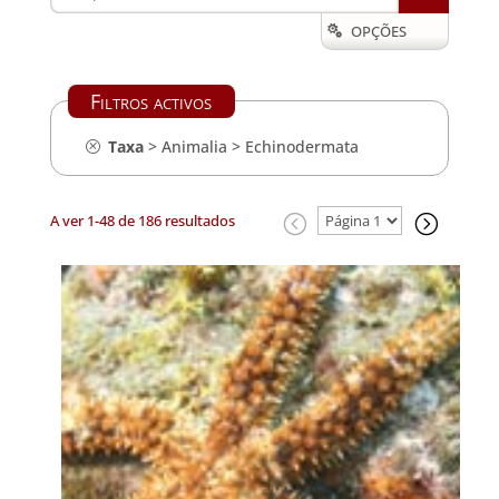
OPÇÕES

Filtros activos
Taxa
>
Animalia
>
Echinodermata
A ver 1-48 de 186 resultados