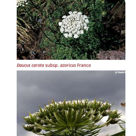
Daucus carota
subsp.
azoricus
Franco