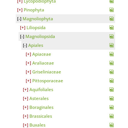
Lycopodiophyta
Pinophyta
Magnoliophyta
Liliopsida
Magnoliopsida
Apiales
Apiaceae
Araliaceae
Griseliniaceae
Pittosporaceae
Aquifoliales
Asterales
Boraginales
Brassicales
Buxales