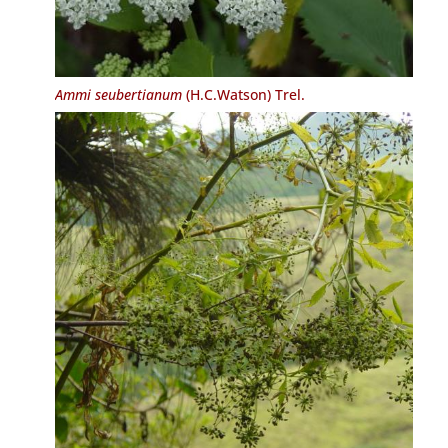
Ammi seubertianum
(H.C.Watson) Trel.