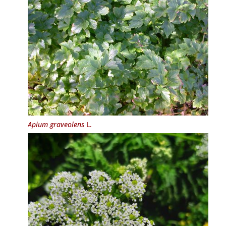
Apium graveolens
L.