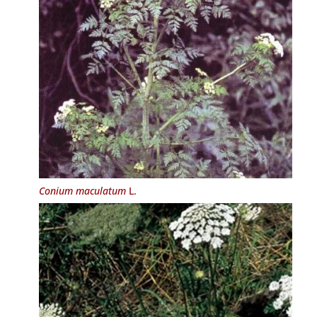
Conium maculatum
L.