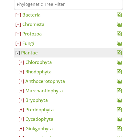
Bacteria
Chromista
Protozoa
Fungi
Plantae
Chlorophyta
Rhodophyta
Anthocerotophyta
Marchantiophyta
Bryophyta
Pteridophyta
Cycadophyta
Ginkgophyta