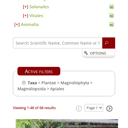
Solanales
Vitales
Animalia
U
OPTIONS

Active filters
Taxa
>
Plantae
>
Magnoliophyta
>
Magnoliopsida
>
Apiales
Viewing 1-48 of 68 results