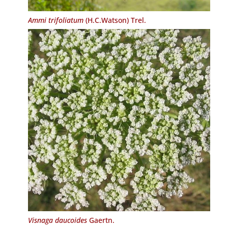
Ammi trifoliatum
(H.C.Watson) Trel.
Visnaga daucoides
Gaertn.