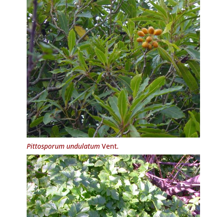
Pittosporum undulatum
Vent.