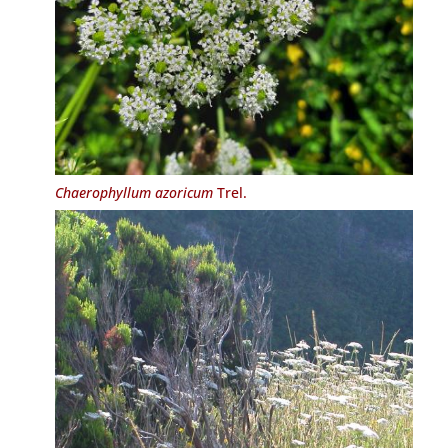
Chaerophyllum azoricum
Trel.