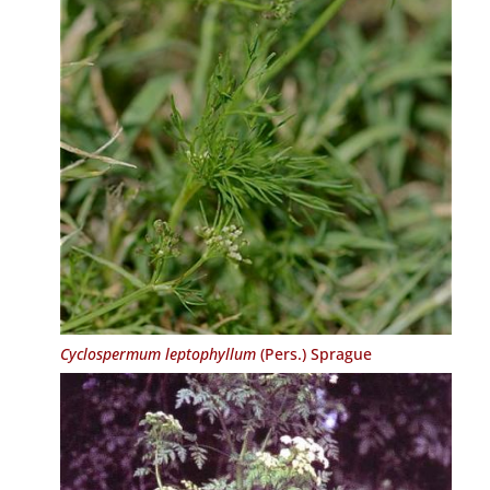
Cyclospermum leptophyllum
(Pers.) Sprague