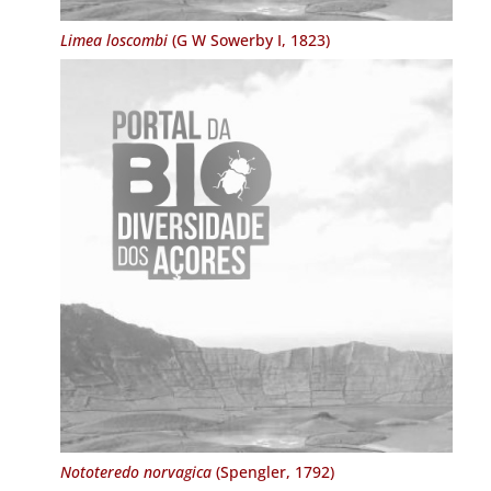
Limea loscombi
(G W Sowerby I, 1823)
Nototeredo norvagica
(Spengler, 1792)