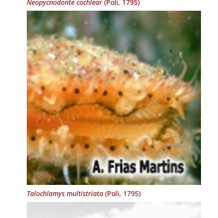
Neopycnodonte cochlear
(Poli, 1795)
Talochlamys multistriata
(Poli, 1795)