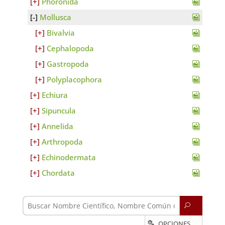
Phoronida
Mollusca
Bivalvia
Cephalopoda
Gastropoda
Polyplacophora
Echiura
Sipuncula
Annelida
Arthropoda
Echinodermata
Chordata
U
OPCIONES
