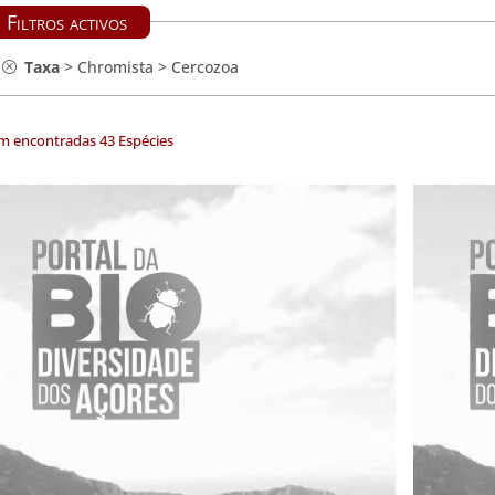
Filtros activos
Taxa
>
Chromista
>
Cercozoa
m encontradas 43 Espécies