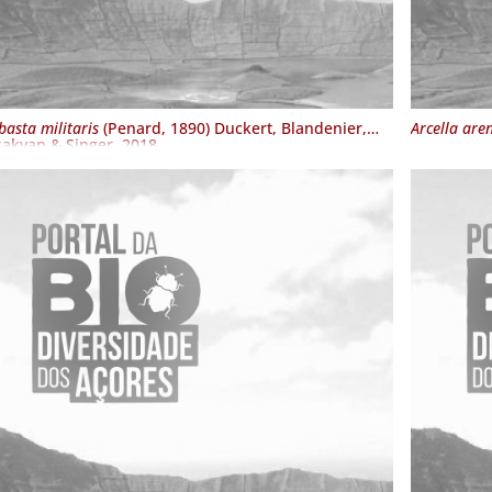
basta militaris
(Penard, 1890) Duckert, Blandenier,
Arcella are
akyan & Singer, 2018