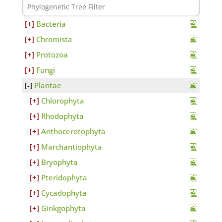
Bacteria
Chromista
Protozoa
Fungi
Plantae
Chlorophyta
Rhodophyta
Anthocerotophyta
Marchantiophyta
Bryophyta
Pteridophyta
Cycadophyta
Ginkgophyta