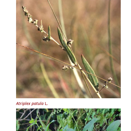
Atriplex patula
L.