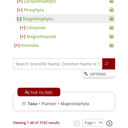
Lycopodiophyta
Pinophyta
Magnoliophyta
Liliopsida
Magnoliopsida
Animalia
U
OPTIONS

Active filters
Taxa
>
Plantae
>
Magnoliophyta
Viewing 1-48 of 3742 results