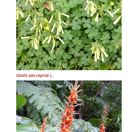
Oxalis pes-caprae
L.