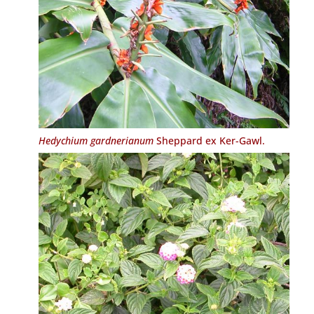
Hedychium gardnerianum
Sheppard ex Ker-Gawl.