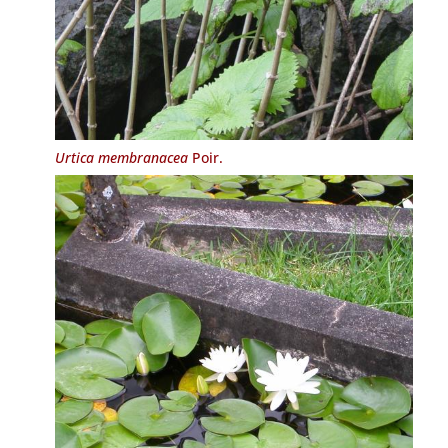
Urtica membranacea
Poir.