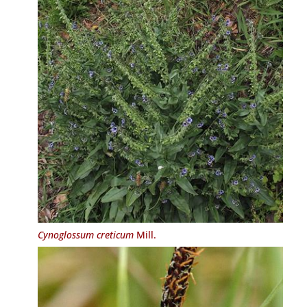
Cynoglossum creticum
Mill.